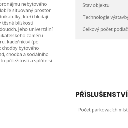
 pronájmu nebytového
Stav objektu
 dobře situovaný prostor
ikatelky, kteří hledají
Technologie výstavb
 těsné blízkosti
doucích. Jeho univerzální
Celkový počet podlaž
nikatelského záměru
u, kadeřnictví (po
 z chodby bytového
ad, chodba a sociálního
o příležitosti a splňte si
PŘÍSLUŠENSTVÍ
Počet parkovacích míst