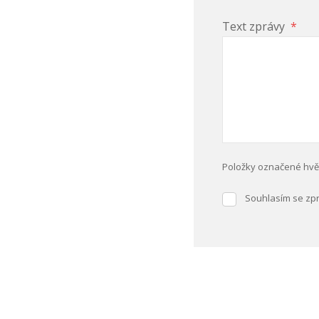
Text zprávy
*
Položky označené hvě
Souhlasím se z
Souhlasím
se
Formulář
zpracováním
osobních
se
údajů
.
nepodařilo
odeslat.