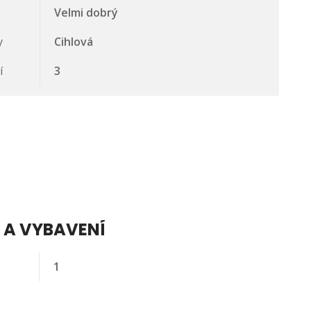
Velmi dobrý
y
Cihlová
í
3
 A VYBAVENÍ
1