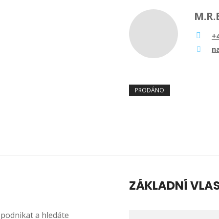
M.R.
+
n
PRODÁNO
ZÁKLADNÍ VLA
 podnikat a hledáte