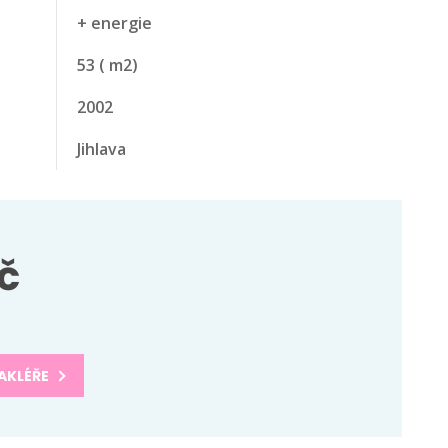
+ energie
53
( m2)
2002
Jihlava
č
AKLÉŘE