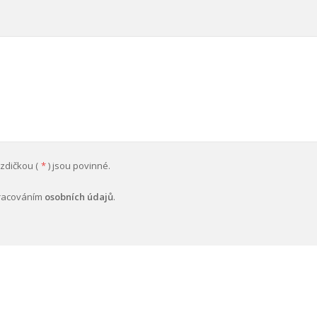
zdičkou (
*
) jsou povinné.
pracováním
osobních údajů
.