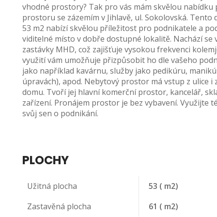
vhodné prostory? Tak pro vás mám skvělou nabídku
prostoru se zázemím v Jihlavě, ul. Sokolovská. Tento
53 m2 nabízí skvělou příležitost pro podnikatele a podn
viditelné místo v dobře dostupné lokalitě. Nachází se v
zastávky MHD, což zajišťuje vysokou frekvenci kolemj
využití vám umožňuje přizpůsobit ho dle vašeho pod
jako například kavárnu, služby jako pedikúru, manikúr
úpravách), apod. Nebytový prostor má vstup z ulice i
domu. Tvoří jej hlavní komerční prostor, kancelář, skl
zařízení. Pronájem prostor je bez vybavení. Využijte tét
svůj sen o podnikání.
PLOCHY
Užitná plocha
53
( m2)
Zastavěná plocha
61
( m2)