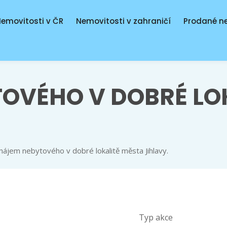
emovitosti v ČR
Nemovitosti v zahraničí
Prodané n
OVÉHO V DOBRÉ LO
nájem nebytového v dobré lokalitě města Jihlavy.
Typ akce