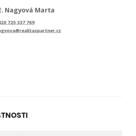
E. Nagyová Marta
420 725 337 769
agyova@realitaspartner.cz
STNOSTI