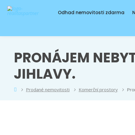
Odhad nemovitosti zdarma
N
PRONÁJEM NEBYT
JIHLAVY.
itas
Prodané nemovitosti
Komerční prostory
Pro
ner