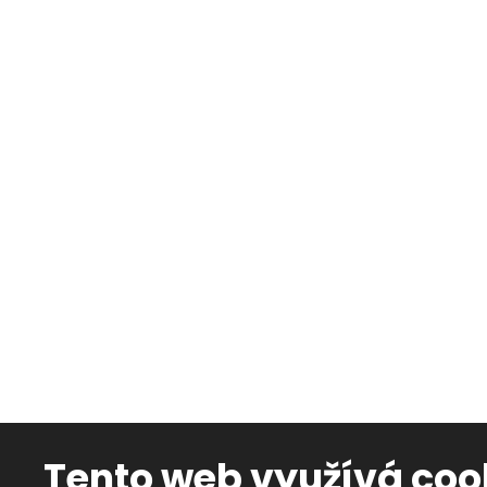
Novinky 
Jak pro
Informa
Tureck
Home st
Odhad ce
úspěšné
Osobní p
Ochrana
Osvědčen
Tento web využívá coo