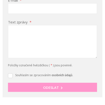
E-mail
*
Text zprávy
*
Položky označené hvězdičkou (
*
) jsou povinné.
Souhlasím se zpracováním
osobních údajů
.
Souhlasím
se
zpracováním
ODESLAT
osobních
Formulář
údajů
.
se