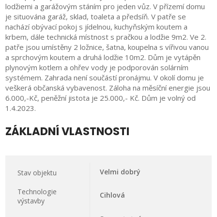
lodžiemi a garážovým stáním pro jeden vůz. V přízemí domu
je situována garáž, sklad, toaleta a předsíň. V patře se
nachází obývací pokoj s jídelnou, kuchyňským koutem a
krbem, dále technická místnost s pračkou a lodžie 9m2. Ve 2.
patře jsou umístěny 2 ložnice, šatna, koupelna s vířivou vanou
a sprchovým koutem a druhá lodžie 10m2. Dům je vytápěn
plynovým kotlem a ohřev vody je podporován solárním
systémem. Zahrada není součástí pronájmu. V okolí domu je
veškerá občanská vybavenost. Záloha na měsíční energie jsou
6.000,-Kč, peněžní jistota je 25.000,- Kč. Dům je volný od
1.4.2023.
ZÁKLADNÍ VLASTNOSTI
Velmi dobrý
Stav objektu
Technologie
Cihlová
výstavby