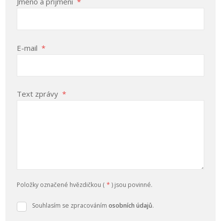
Jméno a příjmení
*
E-mail
*
Text zprávy
*
Položky označené hvězdičkou (
*
) jsou povinné.
Souhlasím se zpracováním
osobních údajů
.
Souhlasím
se