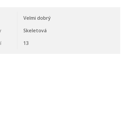
Velmi dobrý
y
Skeletová
í
13