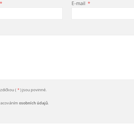
*
E-mail
*
zdičkou (
*
) jsou povinné.
pracováním
osobních údajů
.