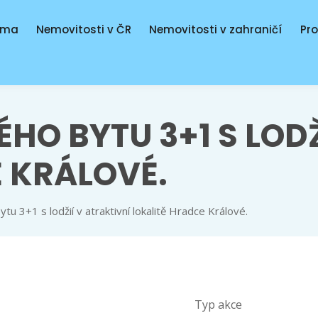
rma
Nemovitosti v ČR
Nemovitosti v zahraničí
Pr
HO BYTU 3+1 S LODŽ
 KRÁLOVÉ.
u 3+1 s lodžií v atraktivní lokalitě Hradce Králové.
Typ akce