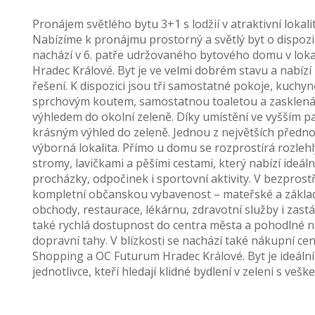
Pronájem světlého bytu 3+1 s lodžií v atraktivní lokal
Nabízíme k pronájmu prostorný a světlý byt o dispozici
nachází v 6. patře udržovaného bytového domu v lokal
Hradec Králové. Byt je ve velmi dobrém stavu a nabízí 
řešení. K dispozici jsou tři samostatné pokoje, kuchy
sprchovým koutem, samostatnou toaletou a zasklená
výhledem do okolní zeleně. Díky umístění ve vyšším pat
krásným výhled do zeleně. Jednou z největších přednos
výborná lokalita. Přímo u domu se rozprostírá rozlehl
stromy, lavičkami a pěšími cestami, který nabízí ideá
procházky, odpočinek i sportovní aktivity. V bezpros
kompletní občanskou vybavenost – mateřské a základn
obchody, restaurace, lékárnu, zdravotní služby i zas
také rychlá dostupnost do centra města a pohodlné n
dopravní tahy. V blízkosti se nachází také nákupní ce
Shopping a OC Futurum Hradec Králové. Byt je ideální 
jednotlivce, kteří hledají klidné bydlení v zeleni s ve