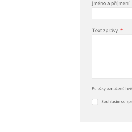
Jméno a příjmení
Text zprávy
*
Položky označené hvě
Souhlasím se z
Souhlasím
se
Formulář
zpracováním
osobních
se
údajů
.
nepodařilo