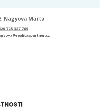
E. Nagyová Marta
420 725 337 769
agyova@realitaspartner.cz
STNOSTI