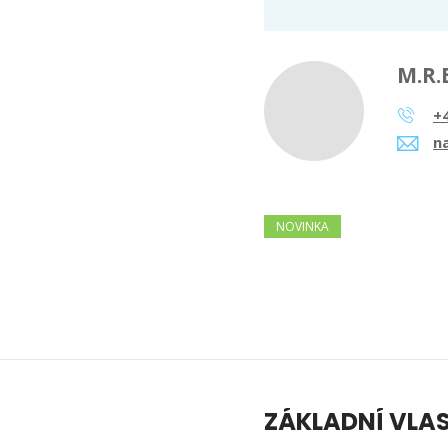
M.R.
+
n
NOVINKA
ZÁKLADNÍ VLA