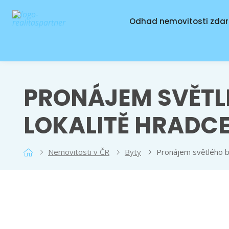
Odhad nemovitosti zda
PRONÁJEM SVĚTLÉ
LOKALITĚ HRADCE
Nemovitosti v ČR
Byty
Pronájem světlého byt