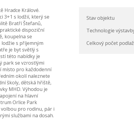
itě Hradce Králové.
 3+1 s lodžií, který se
Stav objektu
itě Bratří Štefanů,
praktické dispoziční
Technologie výstavb
ně, koupelna se
 lodžie s příjemným
Celkový počet podlaž
ře je byt světlý s
tí této nabídky je
ý park se vzrostlými
lní místo pro každodenní
tředním okolí naleznete
í školy, dětská hřiště,
távky MHD. Výhodou je
apojení na hlavní
ntrum Orlice Park
volbou pro rodinu, pár i
škerými službami na dosah.