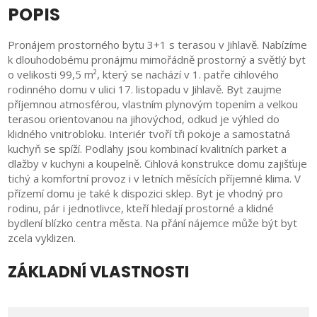
POPIS
Pronájem prostorného bytu 3+1 s terasou v Jihlavě. Nabízíme
k dlouhodobému pronájmu mimořádně prostorný a světlý byt
o velikosti 99,5 m², který se nachází v 1. patře cihlového
rodinného domu v ulici 17. listopadu v Jihlavě. Byt zaujme
příjemnou atmosférou, vlastním plynovým topením a velkou
terasou orientovanou na jihovýchod, odkud je výhled do
klidného vnitrobloku. Interiér tvoří tři pokoje a samostatná
kuchyň se spíží. Podlahy jsou kombinací kvalitních parket a
dlažby v kuchyni a koupelně. Cihlová konstrukce domu zajišťuje
tichý a komfortní provoz i v letních měsících příjemné klima. V
přízemí domu je také k dispozici sklep. Byt je vhodný pro
rodinu, pár i jednotlivce, kteří hledají prostorné a klidné
bydlení blízko centra města. Na přání nájemce může být byt
zcela vyklizen.
ZÁKLADNÍ VLASTNOSTI