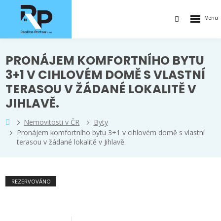
Rozbalen
Vyhledávání
menu
PRONÁJEM KOMFORTNÍHO BYTU
3+1 V CIHLOVÉM DOMĚ S VLASTNÍ
TERASOU V ŽÁDANÉ LOKALITĚ V
JIHLAVĚ.
Nemovitosti v ČR
Byty
Pronájem komfortního bytu 3+1 v cihlovém domě s vlastní
terasou v žádané lokalitě v Jihlavě.
REZERVOVÁNO