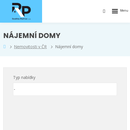
Rozbalen
Vyhledávání
menu
NÁJEMNÍ DOMY
Nemovitosti v ČR
Nájemní domy
Typ nabídky